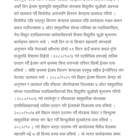
अर्को दिन ईलाम चुलाचुलि सामुदायिक संस्थामा विद्युतीय चुल्होको अवस्था
वारे छलफल गर्दै विर्तामोड अनारमनि वितरण केन्द्रमा छलफल गरियो ।
विर्तामोड पछि भद्रपुर वितरण केन्द्रमा छलफल पछि कार्यक्रम स्थल कचन
कवल गाउँपाल्कामा ६ ओटा सामुदायिक संस्था पालिका का पदाधिकारीहरु,
नेपा विद्युत प्राधिकरणका कर्मचारीहरुको विचमा विद्युतीय चुल्हो शुभारम्भ
कार्यक्रम सम्पन्न भयो । त्यसै दिन स ना किसान सहकारी संस्थाको
अनुगमन पछि नेपालको सवैभन्दा होचो ५९ मिटर ठाउँ कचना कवल पुगेर
वालुवाडि विश्राम लिईयो ।२०८०/१०/४ गते प्राविधिक हरुलाई तालिम
प्रदान गर्दै ईलाम जाने क्रममा चिया वगानको तस्विर खिच्दै ईलाम वास
वसियो । सोहि क्रममा ईलाम वितरण केन्द्रका प्रमुख सहित ईन्जीनियर संग
भेटघाट छलफल भयो । २०८०/१०/५ गते विहान ईलाम वितरण केन्द्र को
अनुगमन र छलफल पछि पाँचथर जोरपोखरमा जिल्लाका ७ ओटा सामुदायिक
संस्था गाउपालिका पदाधिकारीहरुको विच विद्युतीय चुल्होको शुभारम्भ गरियो
।२०८०/१०/६ गते ताप्लेजुंग र पाँचथरका सामुदायिक संस्थाका
प्राविधिकहरुलाई तालिम प्रदान गरि ईलामको फिकलमा वास वसियो ।
२०८०/१०/७ हते विहान यात्रा प्रारम्भ गर्दै मोरङमा भेघाट र सिन्धुल्मा
सामुदायिक संस्था संग ऋेट गर्दै सिन्धुलीको मुलकोटमा वास वसियो ।
२०८०/१० ८ गते विहान यात्रा प्रारम्भ गरि कार्यालयमा विविध वैठकमा
सहभागि भई ७ औ दिनमा घरमा वास वसियो । यो व्यस्त कार्यक्रममा समय