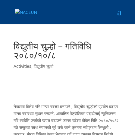
विद्युतीय चुल्हो – गतिविधि
२०८०/१०/८
Activities
,
विद्युतीय चुल्हो
नेपालमा विशेष गरि भान्सा स्वच्छ वनाउने , विद्युतीय चुल्होको प्रयोग वढाएर
मानव स्वास्थ्य सुधार गराउने, आयातित पेट्रोलियम पदार्थलाई न्युनिकरण
गरि स्वदेशि उर्जाको खपत वढाउने जस्ता उद्देश्य वोकेर मिति २०८०/१०/२
गते समूहका साथ नेपालको पुर्व तर्फ जाने क्रममा सर्वप्रथम सिन्धुली ,
उदयपुर, मोरङ विभिन्न वैठक भेटघाट गर्दै झापा दमकमा विश्राम लिईयो ।