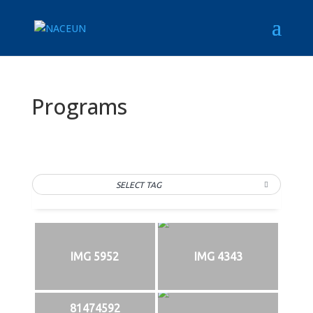
Programs
SELECT TAG
IMG 5952
IMG 4343
81474592