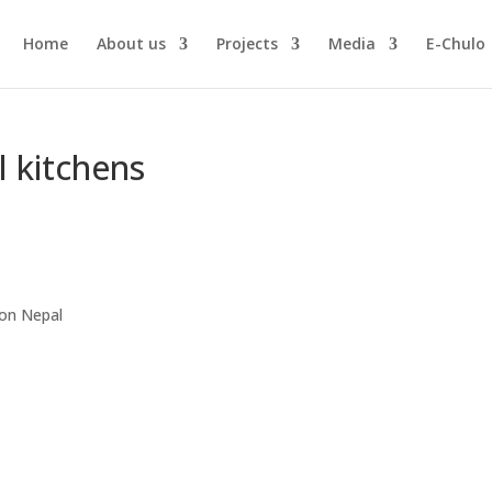
Home
About us
Projects
Media
E-Chulo
l kitchens
ion Nepal